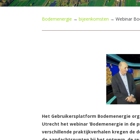
Bodemenergie
→
bijeenkomsten
→
Webinar Bod
Het Gebruikersplatform Bodemenergie or
Utrecht het webinar ‘Bodemenergie in de pr
verschillende praktijkverhalen kregen de 
de aandachtspunten bij het ontwerp, de re