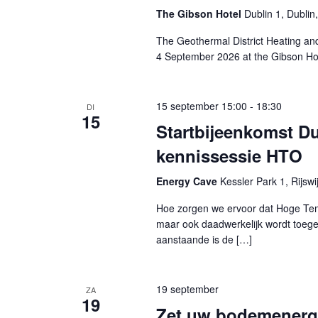
The Gibson Hotel
Dublin 1, Dublin,
The Geothermal District Heating and 
4 September 2026 at the Gibson Hot
15 september 15:00
-
18:30
DI
15
Startbijeenkomst D
kennissessie HTO
Energy Cave
Kessler Park 1, Rijswi
Hoe zorgen we ervoor dat Hoge Tempe
maar ook daadwerkelijk wordt toeg
aanstaande is de […]
19 september
ZA
19
Zet uw bodemenergie