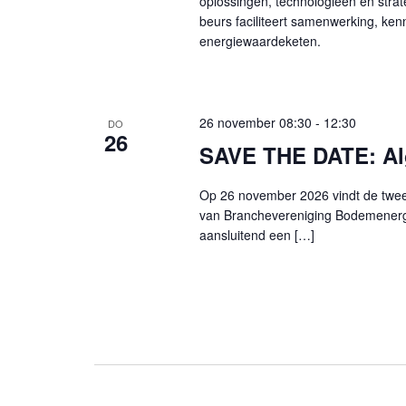
oplossingen, technologieën en strat
beurs faciliteert samenwerking, kenn
energiewaardeketen.
26 november 08:30
-
12:30
DO
26
SAVE THE DATE: Al
Op 26 november 2026 vindt de twee
van Branchevereniging Bodemenergie
aansluitend een […]