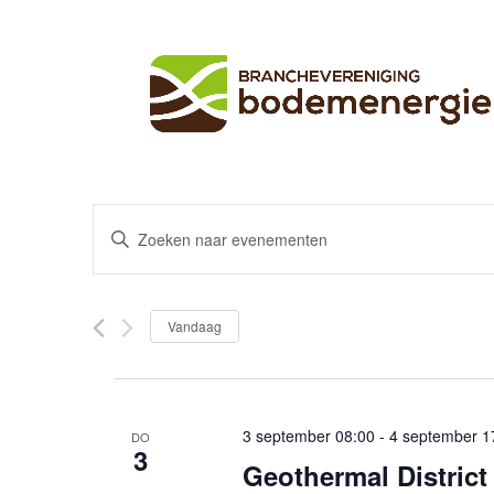
Evenementen
Vul
Zoeken
een
en
keyword
in.
weergeven
Vandaag
Selecteer
Zoek
navigatie
een
voor
datum.
Evenementen
met
3 september 08:00
-
4 september 1
DO
keyword.
3
Geothermal District