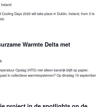
 Ireland
Cooling Days 2026 will take place in Dublin, Ireland, from 3 to
el.
uurzame Warmte Delta met
jk
ratuur Opslag (HTO) niet alleen kansrijk blijft op papier,
epast in collectieve warmtesystemen? Op dinsdag 15 september
 project in de spotlights op de