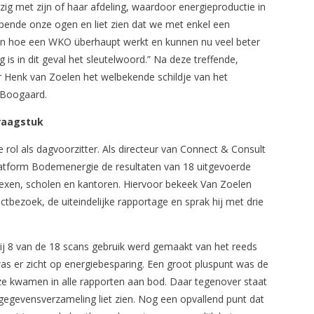
zig met zijn of haar afdeling, waardoor energieproductie in
nde onze ogen en liet zien dat we met enkel een
rden hoe een WKO überhaupt werkt en kunnen nu veel beter
is in dit geval het sleutelwoord.” Na deze treffende,
 Henk van Zoelen het welbekende schildje van het
 Boogaard.
raagstuk
 rol als dagvoorzitter. Als directeur van Connect & Consult
platform Bodemenergie de resultaten van 18 uitgevoerde
en, scholen en kantoren. Hiervoor bekeek Van Zoelen
ctbezoek, de uiteindelijke rapportage en sprak hij met drie
bij 8 van de 18 scans gebruik werd gemaakt van het reeds
as er zicht op energiebesparing. Een groot pluspunt was de
ze kwamen in alle rapporten aan bod. Daar tegenover staat
 gegevensverzameling liet zien. Nog een opvallend punt dat