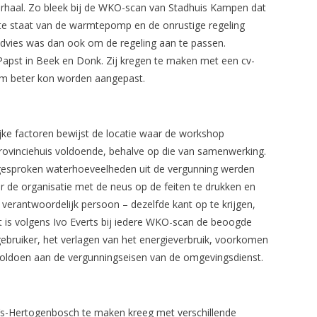
 verhaal. Zo bleek bij de WKO-scan van Stadhuis Kampen dat
te staat van de warmtepomp en de onrustige regeling
advies was dan ook om de regeling aan te passen.
 Papst in Beek en Donk. Zij kregen te maken met een cv-
rom beter kon worden aangepast.
jke factoren bewijst de locatie waar de workshop
Provinciehuis voldoende, behalve op die van samenwerking.
afgesproken waterhoeveelheden uit de vergunning werden
 de organisatie met de neus op de feiten te drukken en
 verantwoordelijk persoon – dezelfde kant op te krijgen,
it is volgens Ivo Everts bij iedere WKO-scan de beoogde
gebruiker, het verlagen van het energieverbruik, voorkomen
voldoen aan de vergunningseisen van de omgevingsdienst.
n ‘s-Hertogenbosch te maken kreeg met verschillende