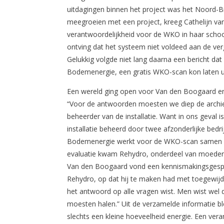
uitdagingen binnen het project was het Noord-B
meegroeien met een project, kreeg Cathelijn va
verantwoordelijkheid voor de WKO in haar scho
ontving dat het systeem niet voldeed aan de ve
Gelukkig volgde niet lang daarna een bericht dat
Bodemenergie, een gratis WKO-scan kon laten u
Een wereld ging open voor Van den Boogaard en h
“Voor de antwoorden moesten we diep de archiev
beheerder van de installatie. Want in ons geva
installatie beheerd door twee afzonderlijke bedr
Bodemenergie werkt voor de WKO-scan samen me
evaluatie kwam Rehydro, onderdeel van moederbe
Van den Boogaard vond een kennismakingsgesprek
Rehydro, op dat hij te maken had met toegewi
het antwoord op alle vragen wist. Men wist wel 
moesten halen.” Uit de verzamelde informatie b
slechts een kleine hoeveelheid energie. Een vera