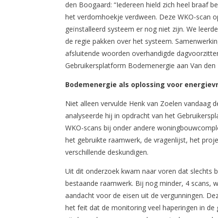
den Boogaard: “Iedereen hield zich heel braaf be
het verdomhoekje verdween. Deze WKO-scan ope
geïnstalleerd systeem er nog niet zijn. We lee
de regie pakken over het systeem. Samenwerking 
afsluitende woorden overhandigde dagvoorzitter
Gebruikersplatform Bodemenergie aan Van den
Bodemenergie als oplossing voor energiev
Niet alleen vervulde Henk van Zoelen vandaag de
analyseerde hij in opdracht van het Gebruikers
WKO-scans bij onder andere woningbouwcomplex
het gebruikte raamwerk, de vragenlijst, het proje
verschillende deskundigen.
Uit dit onderzoek kwam naar voren dat slechts 
bestaande raamwerk. Bij nog minder, 4 scans, w
aandacht voor de eisen uit de vergunningen. De
het feit dat de monitoring veel haperingen in de