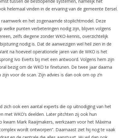
omst tussen de bestlopende systemen, namelijk het
ook helemaal vinden in de ervaring van de gemeente Eersel.
het raamwerk en het zogenaamde stoplichtmodel. Deze
 welke punten verbeteringen nodig zijn, blijven volgens
ereen, zelfs diegene zonder WKO-kennis, overzichtelijk
jsturing nodig is. Dat de aanwezigen wel heil zien in de
 Want na hoeveel operationele jaren van de WKO is het
sprong Ivo Everts bij met een antwoord. Volgens hem zijn
ooral bezig om de WKO te finetunen. De twee jaar daarna
zijn voor de scan. Zijn advies is dan ook om op z’n
 zich ook een aantal experts die op uitnodiging van het
n met WKO’s deelden. Later pitchten zij ook hun
 Zo kwam Mark Raaijmakers, werkzaam voor het Máxima
omplex wordt ontworpen”. Daarnaast ziet hij nog te vaak
ag en de centrale die alles aanstuurt. Hij wil dan ook