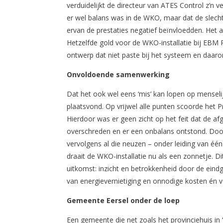
verduidelijkt de directeur van ATES Control z’n
er wel balans was in de WKO, maar dat de slech
ervan de prestaties negatief beïnvloedden. Het 
Hetzelfde gold voor de WKO-installatie bij EBM
ontwerp dat niet paste bij het systeem en daa
Onvoldoende samenwerking
Dat het ook wel eens ‘mis’ kan lopen op menseli
plaatsvond. Op vrijwel alle punten scoorde het 
Hierdoor was er geen zicht op het feit dat de 
overschreden en er een onbalans ontstond. Door
vervolgens al die neuzen – onder leiding van één
draait de WKO-installatie nu als een zonnetje. D
uitkomst: inzicht en betrokkenheid door de eind
van energievernietiging en onnodige kosten én 
Gemeente Eersel onder de loep
Een gemeente die net zoals het provinciehuis i