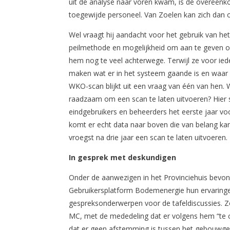
uit de analyse naar voren kwam, is de overeenk
toegewijde personeel. Van Zoelen kan zich dan 
Wel vraagt hij aandacht voor het gebruik van 
peilmethode en mogelijkheid om aan te geven op
hem nog te veel achterwege. Terwijl ze voor ied
maken wat er in het systeem gaande is en waar bi
WKO-scan blijkt uit een vraag van één van hen.
raadzaam om een scan te laten uitvoeren? Hier 
eindgebruikers en beheerders het eerste jaar v
komt er echt data naar boven die van belang kan 
vroegst na drie jaar een scan te laten uitvoeren.
In gesprek met deskundigen
Onder de aanwezigen in het Provinciehuis bevond
Gebruikersplatform Bodemenergie hun ervaringe
gespreksonderwerpen voor de tafeldiscussies.
MC, met de mededeling dat er volgens hem “te c
dat er geen afstemming is tussen het gebouwgedr