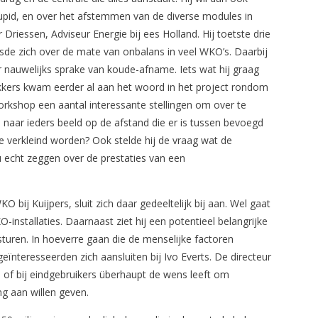
Stupid, en over het afstemmen van de diverse modules in
r Driessen, Adviseur Energie bij ees Holland. Hij toetste drie
e zich over de mate van onbalans in veel WKO’s. Daarbij
nauwelijks sprake van koude-afname. Iets wat hij graag
kkers kwam eerder al aan het woord in het project rondom
rkshop een aantal interessante stellingen om over te
 naar ieders beeld op de afstand die er is tussen bevoegd
e verkleind worden? Ook stelde hij de vraag wat de
u echt zeggen over de prestaties van een
bij Kuijpers, sluit zich daar gedeeltelijk bij aan. Wel gaat
O-installaties. Daarnaast ziet hij een potentieel belangrijke
nsturen. In hoeverre gaan die de menselijke factoren
ïnteresseerden zich aansluiten bij Ivo Everts. De directeur
en of bij eindgebruikers überhaupt de wens leeft om
ing aan willen geven.