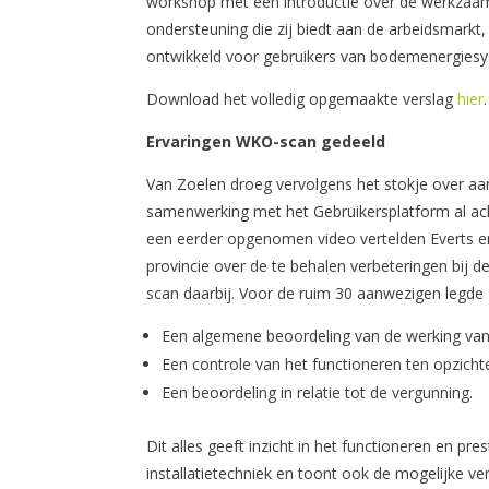
workshop met een introductie over de werkzaa
ondersteuning die zij biedt aan de arbeidsmarkt
ontwikkeld voor gebruikers van bodemenergies
Download het volledig opgemaakte verslag
hier
.
Ervaringen WKO-scan gedeeld
Van Zoelen droeg vervolgens het stokje over aan I
samenwerking met het Gebruikersplatform al ach
een eerder opgenomen video vertelden Everts e
provincie over de te behalen verbeteringen bij
scan daarbij. Voor de ruim 30 aanwezigen legde 
Een algemene beoordeling van de werking van
Een controle van het functioneren ten opzicht
Een beoordeling in relatie tot de vergunning.
Dit alles geeft inzicht in het functioneren en 
installatietechniek en toont ook de mogelijke ve