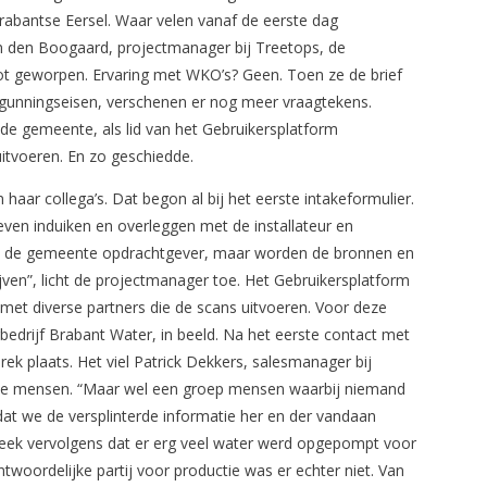
rabantse Eersel. Waar velen vanaf de eerste dag
n den Boogaard, projectmanager bij Treetops, de
ot geworpen. Ervaring met WKO’s? Geen. Toen ze de brief
rgunningseisen, verschenen er nog meer vraagtekens.
 de gemeente, als lid van het Gebruikersplatform
itvoeren. En zo geschiedde.
aar collega’s. Dat begon al bij het eerste intakeformulier.
en induiken en overleggen met de installateur en
l is de gemeente opdrachtgever, maar worden de bronnen en
ijven”, licht de projectmanager toe. Het Gebruikersplatform
t diverse partners die de scans uitvoeren. Voor deze
drijf Brabant Water, in beeld. Na het eerste contact met
 plaats. Het viel Patrick Dekkers, salesmanager bij
jde mensen. “Maar wel een groep mensen waarbij niemand
dat we de versplinterde informatie her en der vandaan
leek vervolgens dat er erg veel water werd opgepompt voor
ntwoordelijke partij voor productie was er echter niet. Van