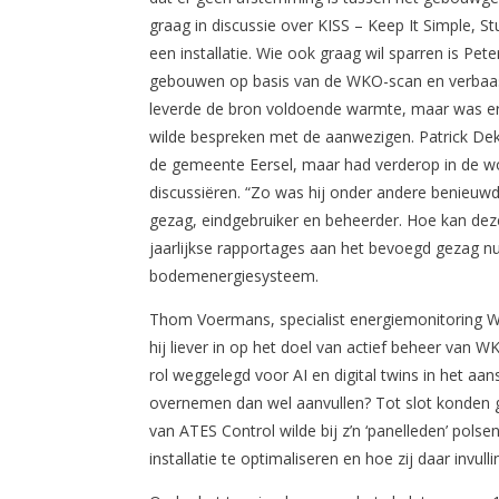
graag in discussie over KISS – Keep It Simple, 
een installatie. Wie ook graag wil sparren is Pete
gebouwen op basis van de WKO-scan en verbaasd
leverde de bron voldoende warmte, maar was er 
wilde bespreken met de aanwezigen. Patrick De
de gemeente Eersel, maar had verderop in de wo
discussiëren. “Zo was hij onder andere benieuwd
gezag, eindgebruiker en beheerder. Hoe kan dez
jaarlijkse rapportages aan het bevoegd gezag n
bodemenergiesysteem.
Thom Voermans, specialist energiemonitoring WKO 
hij liever in op het doel van actief beheer van WK
rol weggelegd voor AI en digital twins in het aa
overnemen dan wel aanvullen? Tot slot konden ge
van ATES Control wilde bij z’n ‘panelleden’ pols
installatie te optimaliseren en hoe zij daar invull