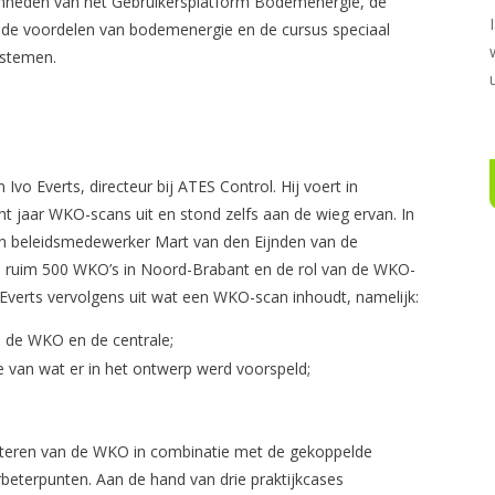
mheden van het Gebruikersplatform Bodemenergie, de
, de voordelen van bodemenergie en de cursus speciaal
ystemen.
vo Everts, directeur bij ATES Control. Hij voert in
t jaar WKO-scans uit en stond zelfs aan de wieg ervan. In
n beleidsmedewerker Mart van den Eijnden van de
 de ruim 500 WKO’s in Noord-Brabant en de rol van de WKO-
Everts vervolgens uit wat een WKO-scan inhoudt, namelijk:
 de WKO en de centrale;
e van wat er in het ontwerp werd voorspeld;
presteren van de WKO in combinatie met de gekoppelde
rbeterpunten. Aan de hand van drie praktijkcases