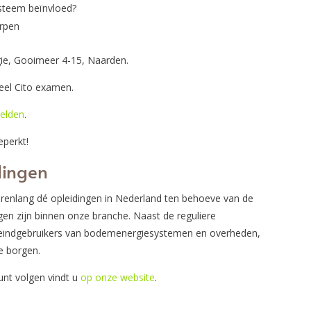
steem beïnvloed?
rpen
ie, Gooimeer 4-15, Naarden.
eel Cito examen.
melden
.
eperkt!
dingen
arenlang dé opleidingen in Nederland ten behoeve van de
gen zijn binnen onze branche. Naast de reguliere
r eindgebruikers van bodemenergiesystemen en overheden,
te borgen.
kunt volgen vindt u
op onze website
.