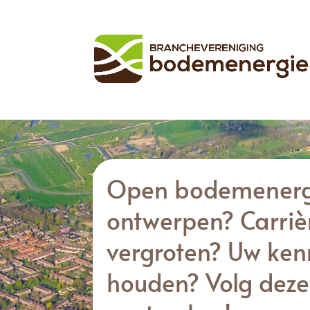
Open bodemenerg
ontwerpen? Carri
vergroten? Uw kenn
houden? Volg deze 