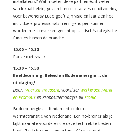
installateurs? Wat moeten deze partijen écht weten
van lokaal beleid, gezien hun rol in advies en uitvoering
voor bewoners? Ludo geeft zijn visie en laat zien hoe
individuele professionals hierin geholpen kunnen
worden met cursussen gericht op tactisch/strategische
functies binnen de branche.
15.00 – 15.30
Pauze met snack
15.30 – 15.50
Beeldvorming, Beleid en Bodemenergie … de
uitdaging!
Door:
Maarten Woudstra
, voorzitter
Werkgroep Markt
en Promotie
en Propositiemanager bij
econic
Bodemenergie als fundament onder de
warmtetransitie van Nederland. Een no-brainer als je
kijkt naar alle voordelen die deze techniek te bieden
heeft. Toch is er veel weerstand. Waar komt dat