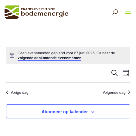
Geen evenementen gepland voor 27 juni 2025. Ga naar de
volgende aankomende evenementen
.
Eveneme
Ev
Zoeken
Dag
Selecteer
Zoeken
we
een
en
nav
datum.
Vorige dag
Volgende dag
weergev
navigati
Abonneer op kalender