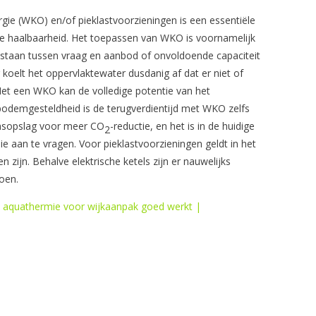
e (WKO) en/of pieklastvoorzieningen is een essentiële
he haalbaarheid. Het toepassen van WKO is voornamelijk
tstaan tussen vraag en aanbod of onvoldoende capaciteit
koelt het oppervlaktewater dusdanig af dat er niet of
et een WKO kan de volledige potentie van het
odemgesteldheid is de terugverdientijd met WKO zelfs
nsopslag voor meer CO
-reductie, en het is in de huidige
2
 aan te vragen. Voor pieklastvoorzieningen geldt in het
ijn. Behalve elektrische ketels zijn er nauwelijks
doen.
quathermie voor wijkaanpak goed werkt |