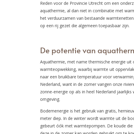
Reden voor de Provincie Utrecht om een onderzo
aquathermie, al dan niet in combinatie met war
het verduurzamen van bestaande warmtenetten.
op een rij gezet die algemeen toepasbaar zijn.
De potentie van aquather
Aquathermie, met name thermische energie uit 
warmteopwekking, waarbij warmte uit oppervl
naar een bruikbare temperatuur voor verwarming
Nederland, want in de zomer vangen onze rivier
zonne-energie op als in heel Nederland jaarlij
omgeving.
Bodemenergie is het gebruik van gratis, hernie
meter diep. In de winter wordt warmte uit de 
gebeurt óók met warmtepompen. De koude die h
deze in de zomer kan worden gebruikt om te ko