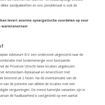
ikke zandpakketten en ons (zee)klimaat is ook de
ken levert enorme synergetische voordelen op voor
.) warmtenetten!
ht
niplan Adviseurs B.V. een onderzoek uitgevoerd naar de
 combinatie met bodemenergie voor bestaande
met de Provincie Utrecht twee locaties uitgekozen:
 het Amsterdam-Rijnkanaal en Amersfoort met
 bestond uit 2 fasen. Na de inventarisatie van de
en van de potentie van allebei de locaties met een
igde vergunningen. De meest kansrijke varianten zijn in
aarvan de haalbaarheid is vastgesteld op een aantal