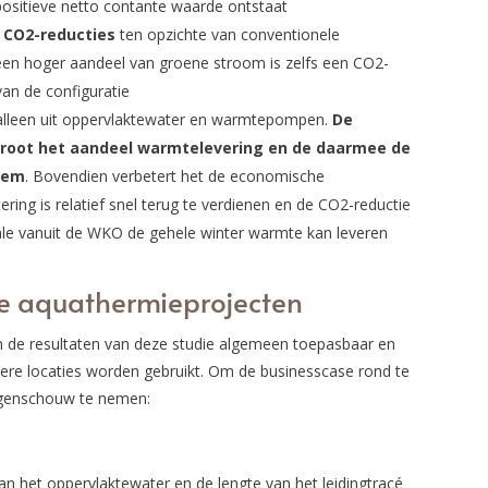
 positieve netto contante waarde ontstaat
e CO2-reducties
ten opzichte van conventionele
en hoger aandeel van groene stroom is zelfs een CO2-
van de configuratie
alleen uit oppervlaktewater en warmtepompen.
De
groot het aandeel warmtelevering en de daarmee de
eem
. Bovendien verbetert het de economische
ing is relatief snel terug te verdienen en de CO2-reductie
e vanuit de WKO de gehele winter warmte kan leveren
e aquathermieprojecten
n de resultaten van deze studie algemeen toepasbaar en
ere locaties worden gebruikt. Om de businesscase rond te
 ogenschouw te nemen:
an het oppervlaktewater en de lengte van het leidingtracé