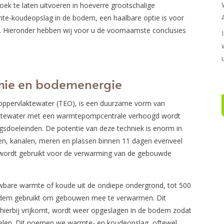
ek te laten uitvoeren in hoeverre grootschalige
mte-koudeopslag in de bodem, een haalbare optie is voor
 Hieronder hebben wij voor u de voornaamste conclusies
mie en bodemenergie
oppervlaktewater (TEO), is een duurzame vorm van
aktewater met een warmtepompcentrale verhoogd wordt
sdoeleinden. De potentie van deze techniek is enorm in
en, kanalen, meren en plassen binnen 11 dagen evenveel
ks wordt gebruikt voor de verwarming van de gebouwde
uwbare warmte of koude uit de ondiepe ondergrond, tot 500
bodem gebruikt om gebouwen mee te verwarmen. Dit
ierbij vrijkomt, wordt weer opgeslagen in de bodem zodat
elen. Dit noemen we warmte- en koudeopslag, oftewel