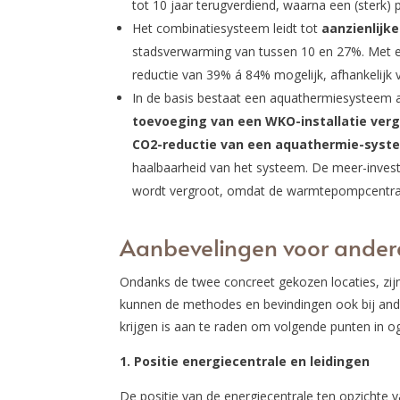
tot 10 jaar terugverdiend, waarna een (sterk)
Het combinatiesysteem leidt tot
aanzienlijk
stadsverwarming van tussen 10 en 27%. Met e
reductie van 39% á 84% mogelijk, afhankelijk 
In de basis bestaat een aquathermiesysteem 
toevoeging van een WKO-installatie ver
CO2-reductie van een aquathermie-syst
haalbaarheid van het systeem. De meer-invester
wordt vergroot, omdat de warmtepompcentral
Aanbevelingen voor ander
Ondanks de twee concreet gekozen locaties, zij
kunnen de methodes en bevindingen ook bij and
krijgen is aan te raden om volgende punten in
1. Positie energiecentrale en leidingen
De positie van de energiecentrale ten opzichte v