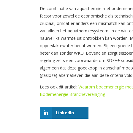
De combinatie van aquathermie met bodemenergi
factor voor zowel de economische als technisc
cruciaal, omdat er anders een mismatch kan on
van alleen het aquathermiesysteem. In de winter 
nauwelijks warmte uit onttrokken kan worden. M
oppervlaktewater benut worden. Bij een goede b
beter dan zonder WKO. Bovendien zorgt seizoe
regeling zelfs een voorwaarde om SDE++ subsidie
algemeen dat deze goedkoop in aanschaf moeten z
(gasloze) alternatieven die aan deze criteria vol
Lees ook dit artikel:
Waarom bodemenergie met a
Bodemenergie Branchevereniging
LinkedIn