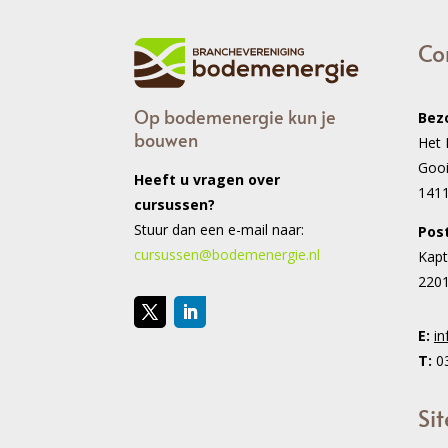
Co
Op bodemenergie kun je
Bez
bouwen
Het 
Goo
Heeft u vragen over
141
cursussen?
Stuur dan een e-mail naar:
Pos
cursussen@bodemenergie.nl
Kapt
2201
E:
i
T:
03
Sit