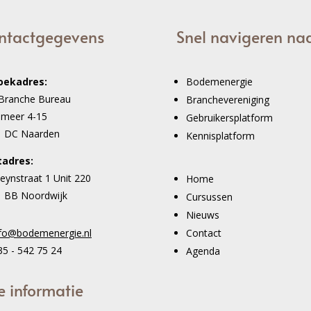
ntactgegevens
Snel navigeren na
oekadres:
Bodemenergie
Branche Bureau
Branchevereniging
imeer 4-15
Gebruikersplatform
1 DC Naarden
Kennisplatform
tadres:
eynstraat 1 Unit 220
Home
 BB Noordwijk
Cursussen
Nieuws
Contact
nfo@bodemenergie.nl
5 - 542 75 24
Agenda
e informatie