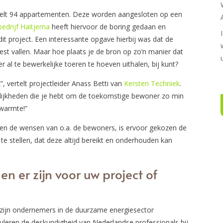
elt 94 appartementen. Deze worden aangesloten op een
edrijf Haitjema
heeft hiervoor de boring gedaan en
t project. Een interessante opgave hierbij was dat de
 vallen. Maar hoe plaats je de bron op zo’n manier dat
 al te bewerkelijke toeren te hoeven uithalen, bij kunt?
”, vertelt projectleider Anass Betti van
Kersten Techniek
.
gelijkheden die je hebt om de toekomstige bewoner zo min
n warmte!”
r en de wensen van o.a. de bewoners, is ervoor gekozen de
te stellen, dat deze altijd bereikt en onderhouden kan
n er zijn voor uw project of
zijn ondernemers in de duurzame energiesector
uleren de deskundigheid van Nederlandse professionals bij