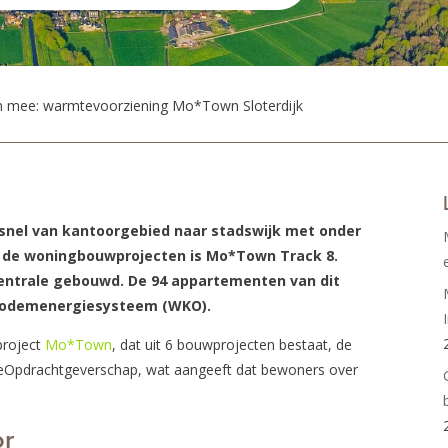
n mee: warmtevoorziening Mo*Town Sloterdijk
 snel van kantoorgebied naar stadswijk met onder
 de woningbouwprojecten is Mo*Town Track 8.
entrale gebouwd. De 94 appartementen van dit
 bodemenergiesysteem (WKO).
project
Mo*Town
, dat uit 6 bouwprojecten bestaat, de
eOpdrachtgeverschap, wat aangeeft dat bewoners over
or