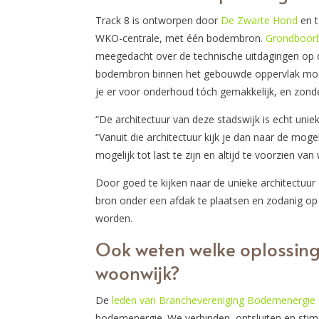
Track 8 is ontworpen door
De Zwarte Hond
en t
WKO-centrale, met één bodembron.
Grondboorb
meegedacht over de technische uitdagingen op di
bodembron binnen het gebouwde oppervlak moest
je er voor onderhoud tóch gemakkelijk, en zonder
“De architectuur van deze stadswijk is echt uniek
“Vanuit die architectuur kijk je dan naar de mo
mogelijk tot last te zijn en altijd te voorzien va
Door goed te kijken naar de unieke architectuu
bron onder een afdak te plaatsen en zodanig op 
worden.
Ook weten welke oplossinge
woonwijk?
De
leden van Branchevereniging Bodemenergie
bodemenergie. We verbinden, ontsluiten en stim