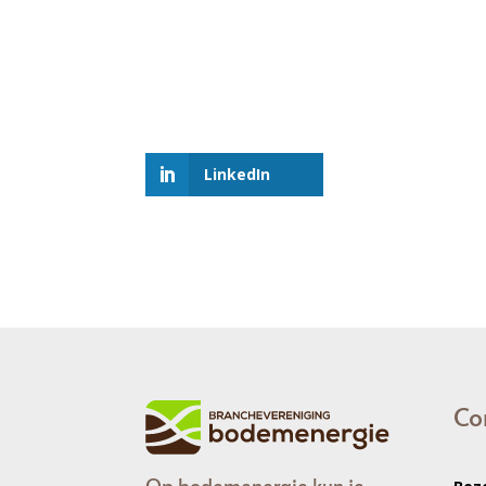
LinkedIn
Co
Op bodemenergie kun je