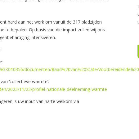
nt hard aan het werk om vanuit de 317 bladzijden
e te bepalen. Op basis van die impact zullen wij ons
genbehartiging intensiveren.
n:
e:
eling/WGK010356/documenten/Raad%20van%20State/Voorbereidende%
an ‘collectieve warmte’:
rten/2023/11/23/profiel-nationale-deelneming-warmte
eageren is uw input van harte welkom via