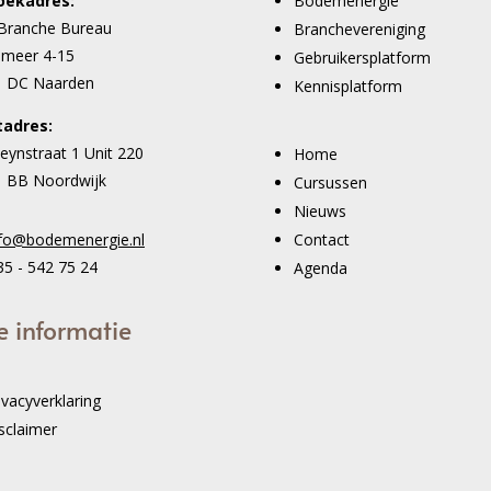
oekadres:
Bodemenergie
Branche Bureau
Branchevereniging
imeer 4-15
Gebruikersplatform
1 DC Naarden
Kennisplatform
tadres:
eynstraat 1 Unit 220
Home
 BB Noordwijk
Cursussen
Nieuws
Contact
nfo@bodemenergie.nl
5 - 542 75 24
Agenda
e informatie
ivacyverklaring
sclaimer