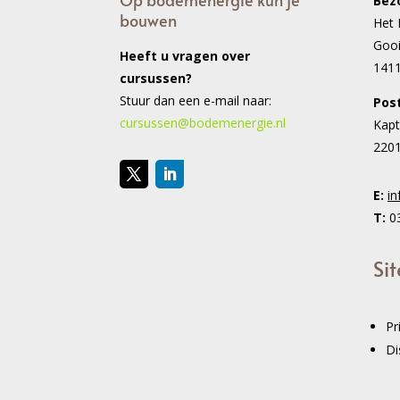
Bez
bouwen
Het 
Goo
Heeft u vragen over
141
cursussen?
Stuur dan een e-mail naar:
Pos
cursussen@bodemenergie.nl
Kapt
2201
E:
i
T:
03
Sit
Pr
Di