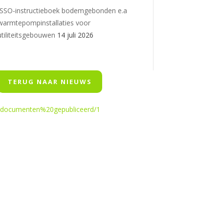
ISSO-instructieboek bodemgebonden e.a
warmtepompinstallaties voor
utiliteitsgebouwen
14 juli 2026
TERUG NAAR NIEUWS
20documenten%20gepubliceerd/1