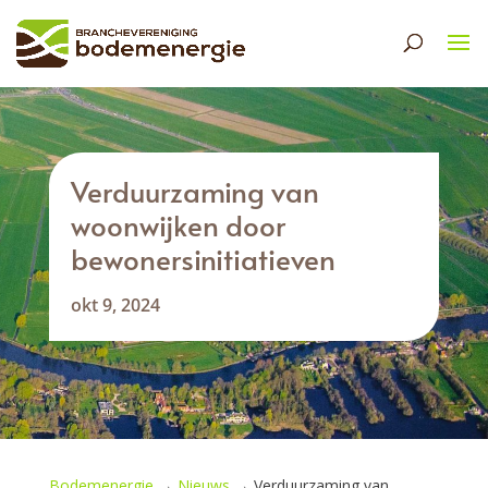
Verduurzaming van
woonwijken door
bewonersinitiatieven
okt 9, 2024
Bodemenergie
→
Nieuws
→
Verduurzaming van