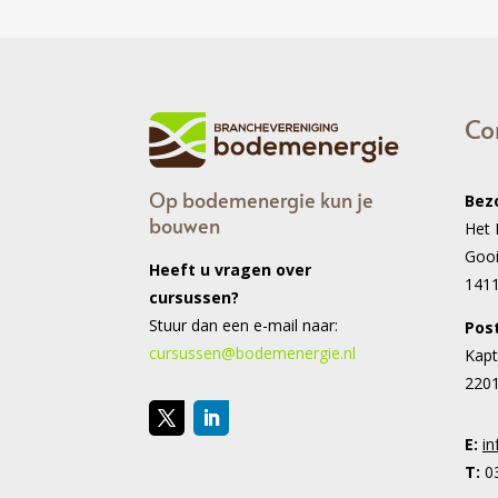
Co
Op bodemenergie kun je
Bez
bouwen
Het 
Goo
Heeft u vragen over
141
cursussen?
Stuur dan een e-mail naar:
Pos
cursussen@bodemenergie.nl
Kapt
2201
E:
i
T:
03