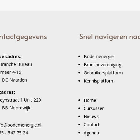
ntactgegevens
Snel navigeren na
oekadres:
Bodemenergie
Branche Bureau
Branchevereniging
imeer 4-15
Gebruikersplatform
1 DC Naarden
Kennisplatform
tadres:
eynstraat 1 Unit 220
Home
 BB Noordwijk
Cursussen
Nieuws
Contact
nfo@bodemenergie.nl
5 - 542 75 24
Agenda