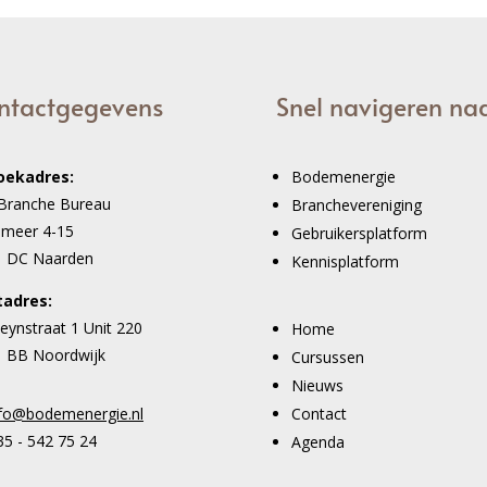
ntactgegevens
Snel navigeren na
oekadres:
Bodemenergie
Branche Bureau
Branchevereniging
imeer 4-15
Gebruikersplatform
1 DC Naarden
Kennisplatform
tadres:
eynstraat 1 Unit 220
Home
 BB Noordwijk
Cursussen
Nieuws
Contact
nfo@bodemenergie.nl
5 - 542 75 24
Agenda