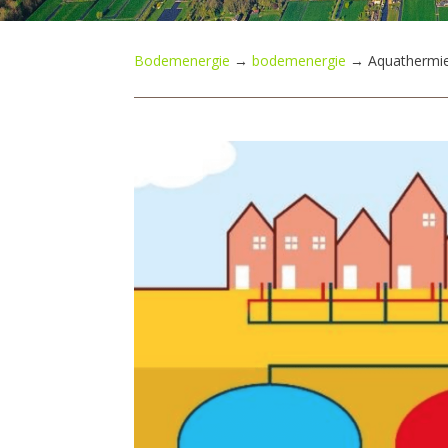
Bodemenergie
→
bodemenergie
→
Aquathermie