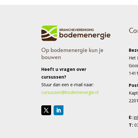
Co
Op bodemenergie kun je
Bez
bouwen
Het 
Goo
Heeft u vragen over
141
cursussen?
Stuur dan een e-mail naar:
Pos
cursussen@bodemenergie.nl
Kapt
2201
E:
i
T:
03